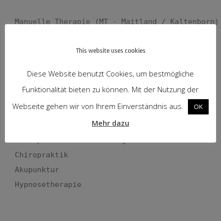
Manuelle Therapie (MT - Maitland / Kaltenborn)

Krankengymnastik / Physiotherapie (KG)

This website uses cookies
Manuelle Lymphdrainage (MLD)

Manuelle Faszientherapie

Diese Website benutzt Cookies, um bestmögliche
Klassische Massagetherapie (KMT)

Funktionalität bieten zu können. Mit der Nutzung der
Gerätegestützte Krankengymnastik (KG-Gerät)

Webseite gehen wir von Ihrem Einverständnis aus.
OK
Neurologische Reha (KG-Neuro PNF)

Mehr dazu
Sportphsiotherapie

Osteopathische Behandlung

Chiropraktik

Akupunktur

Hypnosetherapie