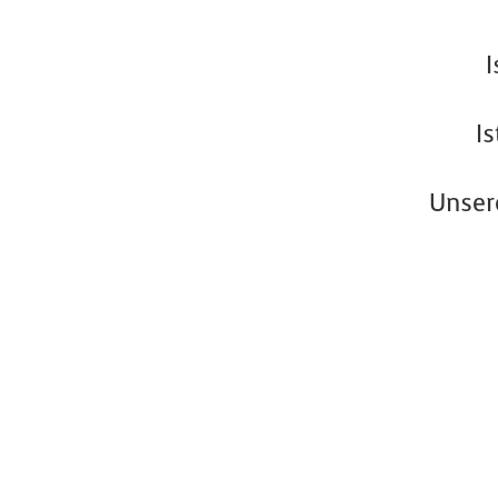
I
I
Unser